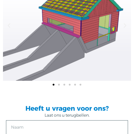
Heeft u vragen voor ons?
Laat ons u terugbellen.
N
a
a