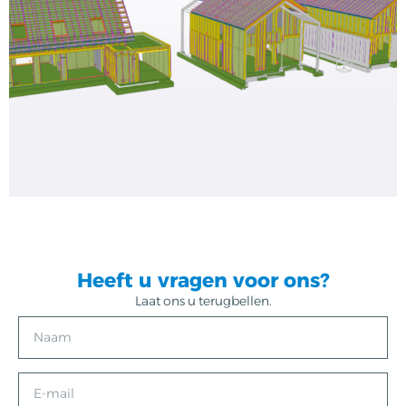
Heeft u vragen voor ons?
Laat ons u terugbellen.
N
a
a
m
E
-